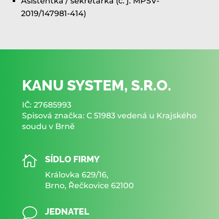
Asistentka / sekretářka (č. j. MPSV-
2019/147981-414)
KANU SYSTEM, S.R.O.
IČ: 27685993
Spisová značka: C 51983 vedená u Krajského
soudu v Brně

SÍDLO FIRMY
Královka 629/16,
Brno, Řečkovice 62100
v
JEDNATEL