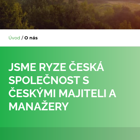
Úvod
/
O nás
JSME RYZE ČESKÁ
SPOLEČNOST S
ČESKÝMI MAJITELI A
MANAŽERY