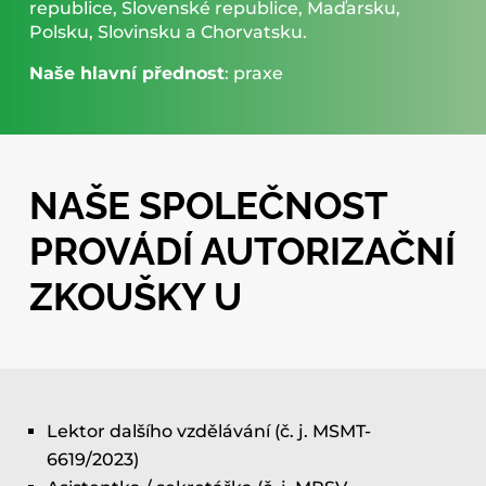
republice, Slovenské republice, Maďarsku,
Polsku, Slovinsku a Chorvatsku.
Naše hlavní přednost
: praxe
NAŠE SPOLEČNOST
PROVÁDÍ AUTORIZAČNÍ
ZKOUŠKY U
Lektor dalšího vzdělávání (č. j. MSMT-
6619/2023)