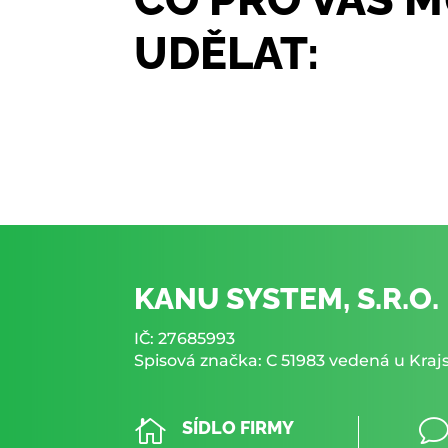
UDĚLAT:
KANU SYSTEM, S.R.O.
IČ: 27685993
Spisová značka: C 51983 vedená u Kra

SÍDLO FIRMY