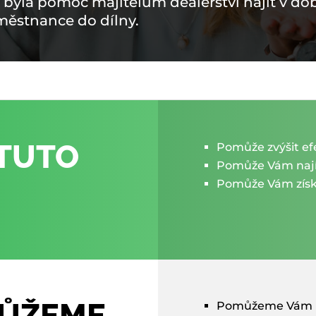
u byla pomoc majitelům dealerství najít v d
aměstnance do dílny.
 TUTO
Pomůže zvýšit ef
Pomůže Vám nají
Pomůže Vám získa
MŮŽEME
Pomůžeme Vám pr