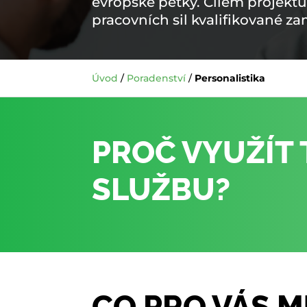
evropské pětky. Cílem projekt
pracovních sil kvalifikované z
Úvod
/
Poradenství
/
Personalistika
PROČ VYUŽÍT
SLUŽBU?
CO PRO VÁS 