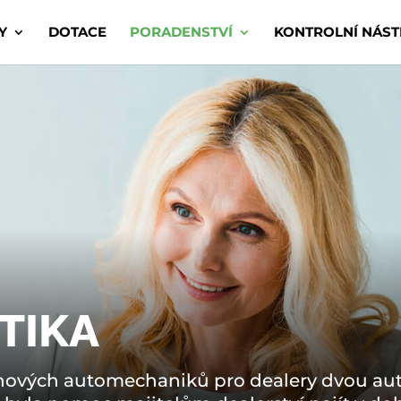
Y
DOTACE
PORADENSTVÍ
KONTROLNÍ NÁST
TIKA
8 nových automechaniků pro dealery dvou au