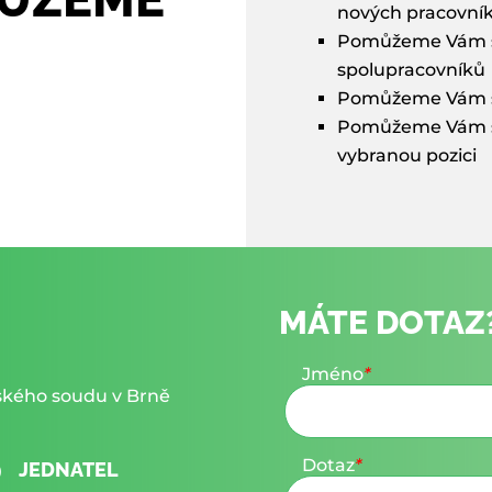
nových pracovník
Pomůžeme Vám s 
spolupracovníků
Pomůžeme Vám s
Pomůžeme Vám s 
vybranou pozici
MÁTE DOTAZ?
Jméno
*
jského soudu v Brně
Dotaz
*
v
JEDNATEL