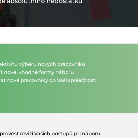
obě absolutního nedostatku
ektivitu výběru nových pracovníků
t nové, vhodné formy náboru
t nové pracovníky do Vaší společnosti
ovést revizi Vašich postupů při náboru