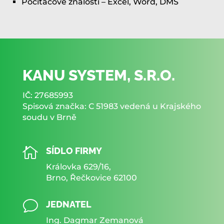
Počítačové znalosti – Excel, Word, DMS
KANU SYSTEM, S.R.O.
IČ: 27685993
Spisová značka: C 51983 vedená u Krajského
soudu v Brně

SÍDLO FIRMY
Královka 629/16,
Brno, Řečkovice 62100
v
JEDNATEL
Ing. Dagmar Zemanová