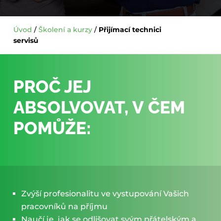
Úvod
/
Školení a kurzy
/
Přijímací technici
servisů
PROČ JEJ
ABSOLVOVAT, V ČEM
POMŮŽE:
Zvýší profesionalitu ve vystupování Vašich
pracovníků na příjmu
Naučí je, jak se odlišovat svým přátelským a