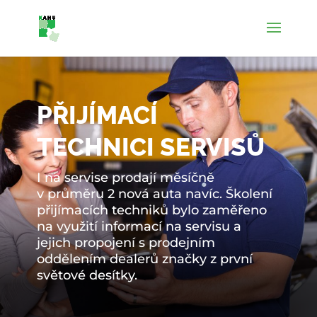
PŘIJÍMACÍ
TECHNICI SERVISŮ
I na servise prodají měsíčně
v průměru 2 nová auta navíc. Školení
přijímacích techniků bylo zaměřeno
na využití informací na servisu a
jejich propojení s prodejním
oddělením dealerů značky z první
světové desítky.