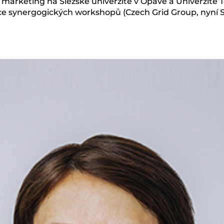
marketing na Slezské univerzitě v Opavě a Univerzitě T
ace synergogických workshopů (Czech Grid Group, nyní 