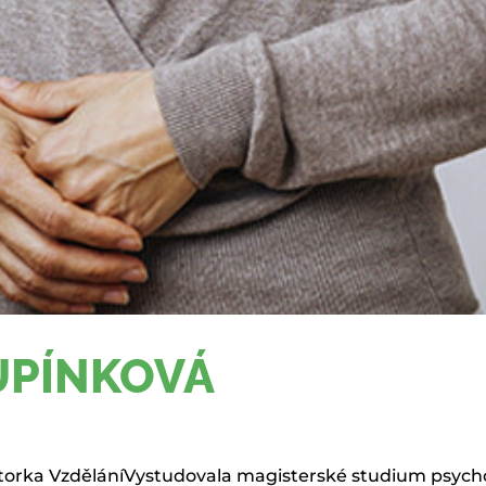
UPÍNKOVÁ
ktorka VzděláníVystudovala magisterské studium psych