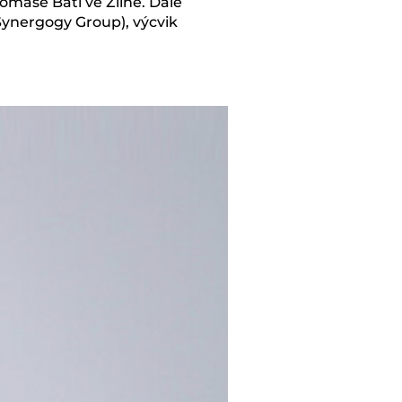
omáše Bati ve Zlíně. Dále
Synergogy Group), výcvik