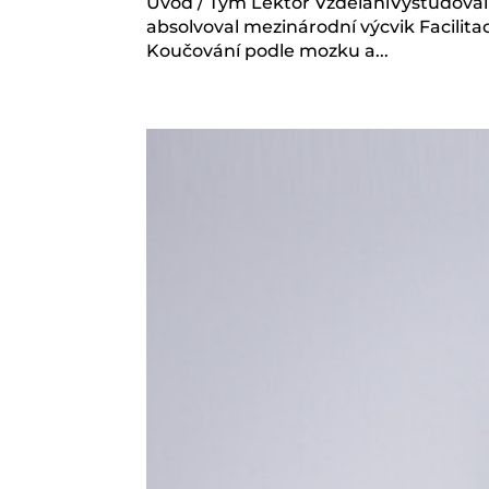
Úvod / Tým Lektor VzděláníVystudoval 
absolvoval mezinárodní výcvik Facilit
Koučování podle mozku a...